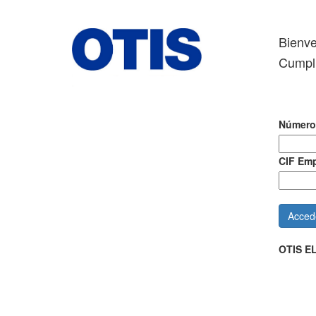
Bienve
Cumpli
Número
CIF Emp
OTIS EL